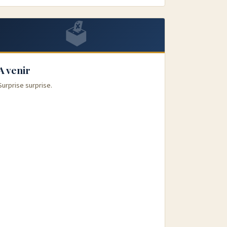
🗳️
A venir
Surprise surprise.